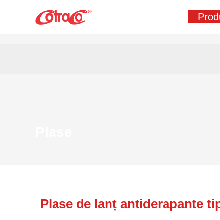
Skip
Prod
to
content
Plase
Plase de lanț antiderapante 