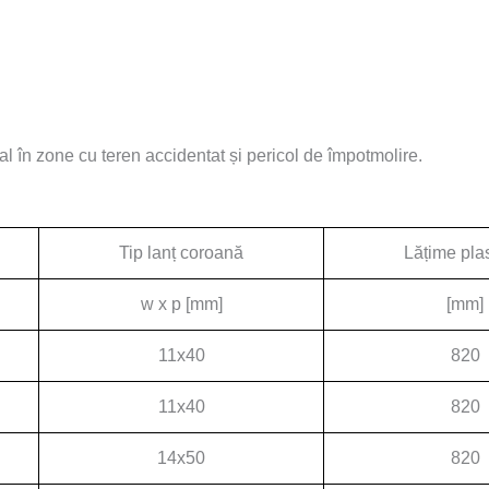
ral în zone cu teren accidentat și pericol de împotmolire.
Tip lanț coroană
Lățime pla
w x p [mm]
[mm]
11x40
820
11x40
820
14x50
820