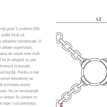
tență grad 3 conform DIN
astfel încât să
 utilajelor menționate. O
calitate superioară,
calea de rulare este mult
încât utilajele se pot
livrează la bucată,
ouă bucăți. Pentru o mai
umuri forestiere) se
ată perioada anului
 moale. Nu se recomandă
u lanțuri; în contact cu
ot rupe / uza prematur.