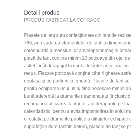
Detalii produs
PRODUS FABRICAT LA COTRACO
Plasele de lanț sunt confecționate din lanț de rezis
766, prin sudarea elementelor de lanț la dimensiuni, 
corespundă dimensiunilor anvelopelor mașinilor sau
plasă de lanț conține minim 10 potcoave din oțel de 
astfel încât derapajul la contactul între anvelopă și 
redus. Fiecare potcoavă conține câte 4 gheare astfel 
deplasa și pe porțiuni cu gheață. Plasele de lanț se 
pentru echiparea unui utilaj fiind necesare minim d
bună aderență la drumurile neamenajate (inclusiv dr
recomandă utilizarea lanțurilor antiderapante pe to
calendaristic, pentru a evita împotmolirea în solul
circulația pe drumurile publice a utilajelor echipate c
suprafețele dure (asfalt, beton), plasele de lanț se p