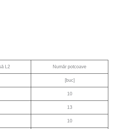
să L2
Număr potcoave
[buc]
10
13
10