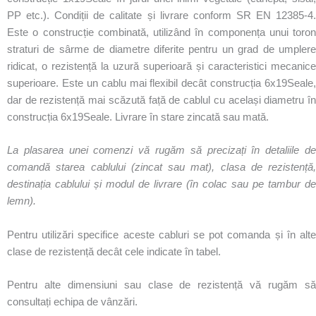
PP etc.). Condiții de calitate și livrare conform SR EN 12385-4.
Este o construcție combinată, utilizând în componența unui toron
straturi de sârme de diametre diferite pentru un grad de umplere
ridicat, o rezistență la uzură superioară și caracteristici mecanice
superioare. Este un cablu mai flexibil decât construcția 6x19Seale,
dar de rezistență mai scăzută față de cablul cu același diametru în
construcția 6x19Seale. Livrare în stare zincată sau mată.
La plasarea unei comenzi vă rugăm să precizați în detaliile de
comandă starea cablului (zincat sau mat), clasa de rezistență,
destinația cablului și modul de livrare (în colac sau pe tambur de
lemn).
Pentru utilizări specifice aceste cabluri se pot comanda și în alte
clase de rezistență decât cele indicate în tabel.
Pentru alte dimensiuni sau clase de rezistență vă rugăm să
consultați echipa de vânzări.