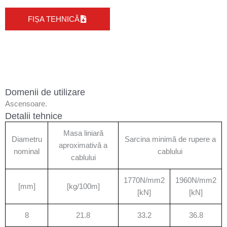
FIȘA TEHNICĂ
Domenii de utilizare
Ascensoare.
Detalii tehnice
Masa liniară
Diametru
Sarcina minimă de rupere a
aproximativă a
nominal
cablului
cablului
1770N/mm2
1960N/mm2
[mm]
[kg/100m]
[kN]
[kN]
8
21.8
33.2
36.8