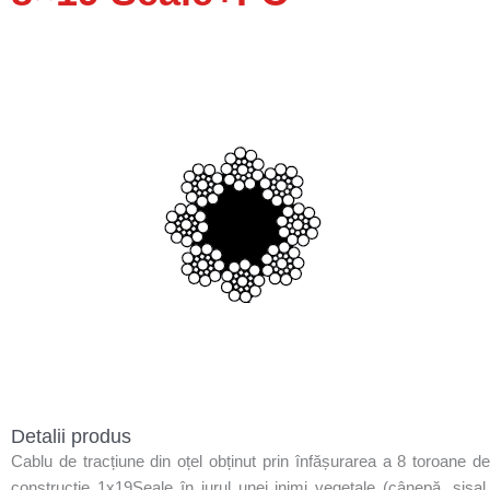
Detalii produs
Cablu de tracțiune din oțel obținut prin înfășurarea a 8 toroane de
construcție 1x19Seale în jurul unei inimi vegetale (cânepă, sisal,