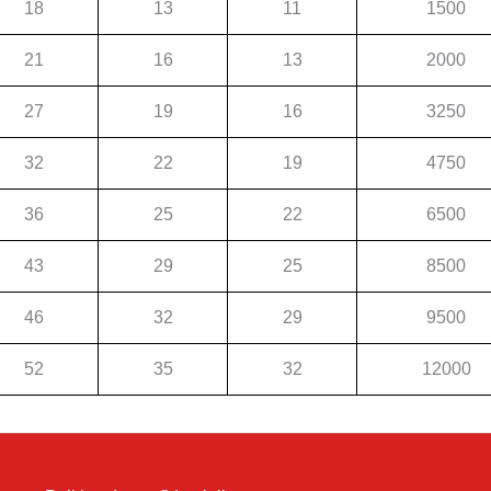
18
13
11
1500
21
16
13
2000
27
19
16
3250
32
22
19
4750
36
25
22
6500
43
29
25
8500
46
32
29
9500
52
35
32
12000