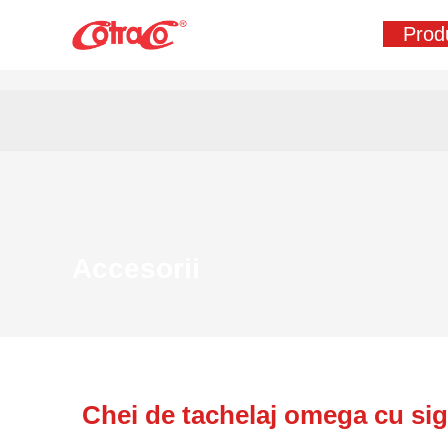
Skip
Prod
to
content
Accesorii
Chei de tachelaj omega cu sig