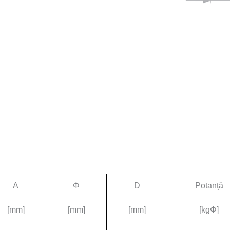
A
Φ
D
Potanţă
[mm]
[mm]
[mm]
[kgΦ]