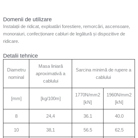
Domenii de utilizare
Instalații de ridicat, exploatări forestiere, remorcări, ascensoare,
monoraiuri, confecționare cabluri de legătură și dispozitive de
ridicare.
Detalii tehnice
Masa liniară
Diametru
Sarcina minimă de rupere a
aproximativă a
nominal
cablului
cablului
1770N/mm2
1960N/mm2
[mm]
[kg/100m]
[kN]
[kN]
8
24,4
36.1
40.0
10
38,1
56.5
62.5