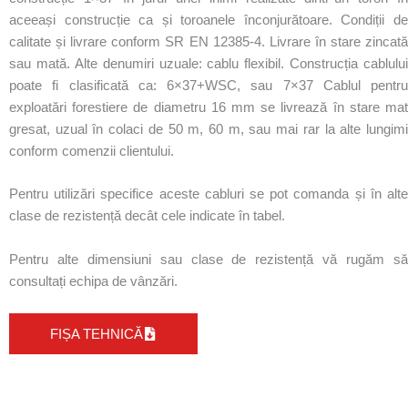
aceeași construcție ca și toroanele înconjurătoare. Condiții de
calitate și livrare conform SR EN 12385-4. Livrare în stare zincată
sau mată. Alte denumiri uzuale: cablu flexibil. Construcția cablului
poate fi clasificată ca: 6×37+WSC, sau 7×37 Cablul pentru
exploatări forestiere de diametru 16 mm se livrează în stare mat
gresat, uzual în colaci de 50 m, 60 m, sau mai rar la alte lungimi
conform comenzii clientului.
Pentru utilizări specifice aceste cabluri se pot comanda și în alte
clase de rezistență decât cele indicate în tabel.
Pentru alte dimensiuni sau clase de rezistență vă rugăm să
consultați echipa de vânzări.
FIȘA TEHNICĂ