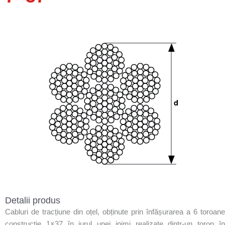
Detalii produs
Cabluri de tracțiune din oțel, obținute prin înfășurarea a 6 toroane
construcție 1×37 în jurul unei inimi realizate dintr-un toron în