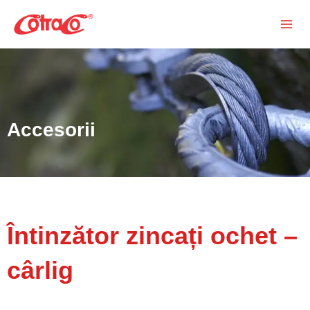
Skip
Search
to
content
Accesorii
Întinzător zincați ochet –
cârlig