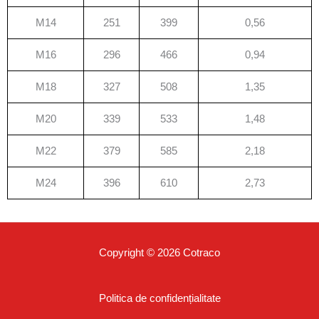
M14
251
399
0,56
M16
296
466
0,94
M18
327
508
1,35
M20
339
533
1,48
M22
379
585
2,18
M24
396
610
2,73
Copyright © 2026 Cotraco
Politica de confidențialitate