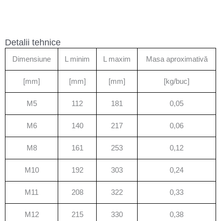
Detalii tehnice
Dimensiune
L minim
L maxim
Masa aproximativă
[mm]
[mm]
[mm]
[kg/buc]
M5
112
181
0,05
M6
140
217
0,06
M8
161
253
0,12
M10
192
303
0,24
M11
208
322
0,33
M12
215
330
0,38